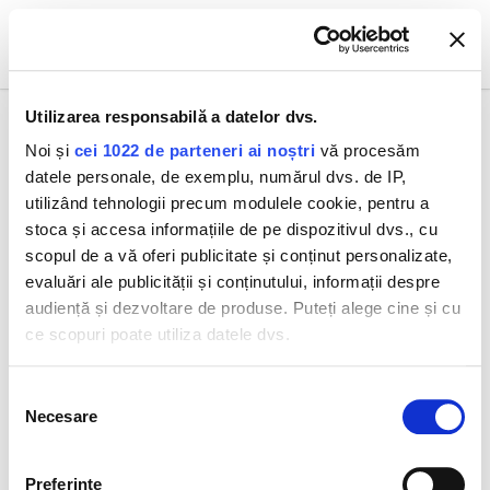
0
Utilizarea responsabilă a datelor dvs.
GAMĂ
Noi și
cei 1022 de parteneri ai noștri
vă procesăm
datele personale, de exemplu, numărul dvs. de IP,
utilizând tehnologii precum modulele cookie, pentru a
stoca și accesa informațiile de pe dispozitivul dvs., cu
scopul de a vă oferi publicitate și conținut personalizate,
evaluări ale publicității și conținutului, informații despre
audiență și dezvoltare de produse. Puteți alege cine și cu
ce scopuri poate utiliza datele dvs.
Dacă ne permiteți, am dori, de asemenea:
Selecția
Necesare
Să colectăm informațiile cu privire la locația dvs.
consimțământului
OSMOCLEAN LOȚIUNE
geografică cu o exactitate de până la câțiva metri
DE ÎNGRIJIRE
OSMOCLEAN LAPTE
Să vă identificăm dispozitivul scanândul-l în mod
HIDRATANTĂ CU EFECT
DEMACHIANT
Preferinţe