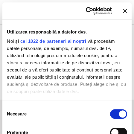
0
Utilizarea responsabilă a datelor dvs.
Noi și
cei 1022 de parteneri ai noștri
vă procesăm
Email dvs.
datele personale, de exemplu, numărul dvs. de IP,
utilizând tehnologii precum modulele cookie, pentru a
stoca și accesa informațiile de pe dispozitivul dvs., cu
scopul de a vă oferi publicitate și conținut personalizate,
Resetează Parola
evaluări ale publicității și conținutului, informații despre
Înapoi la autentificare
audiență și dezvoltare de produse. Puteți alege cine și cu
ce scopuri poate utiliza datele dvs.
Dacă ne permiteți, am dori, de asemenea:
Selecția
Necesare
Să colectăm informațiile cu privire la locația dvs.
consimțământului
INSTITUT ESTHEDERM ESTE UN BRAND
geografică cu o exactitate de până la câțiva metri
NAOS
Să vă identificăm dispozitivul scanândul-l în mod
Preferinţe