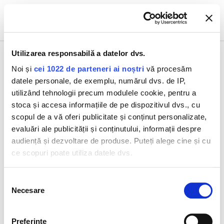
0
Utilizarea responsabilă a datelor dvs.
Noi și
cei 1022 de parteneri ai noștri
vă procesăm
datele personale, de exemplu, numărul dvs. de IP,
Toate produsele
Osmoclean Mască Exfoliantă Iluminatoare 75 ml
utilizând tehnologii precum modulele cookie, pentru a
stoca și accesa informațiile de pe dispozitivul dvs., cu
scopul de a vă oferi publicitate și conținut personalizate,
evaluări ale publicității și conținutului, informații despre
audiență și dezvoltare de produse. Puteți alege cine și cu
ce scopuri poate utiliza datele dvs.
Dacă ne permiteți, am dori, de asemenea:
Selecția
Necesare
Să colectăm informațiile cu privire la locația dvs.
consimțământului
geografică cu o exactitate de până la câțiva metri
Să vă identificăm dispozitivul scanândul-l în mod
Preferinţe