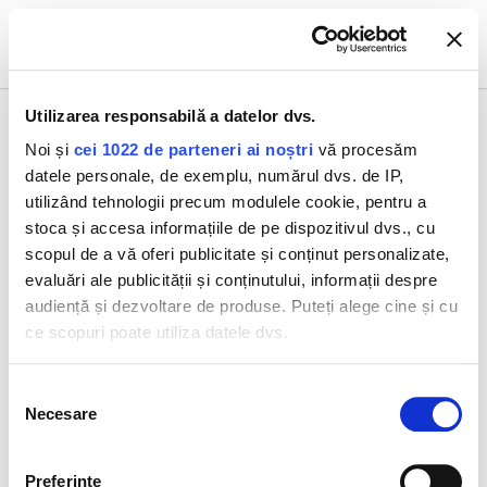
0
Utilizarea responsabilă a datelor dvs.
Noi și
cei 1022 de parteneri ai noștri
vă procesăm
datele personale, de exemplu, numărul dvs. de IP,
Toate produsele
Intensive Hyaluronic+ Serum 30 ml
utilizând tehnologii precum modulele cookie, pentru a
stoca și accesa informațiile de pe dispozitivul dvs., cu
scopul de a vă oferi publicitate și conținut personalizate,
evaluări ale publicității și conținutului, informații despre
audiență și dezvoltare de produse. Puteți alege cine și cu
ce scopuri poate utiliza datele dvs.
Dacă ne permiteți, am dori, de asemenea:
Selecția
Necesare
Să colectăm informațiile cu privire la locația dvs.
consimțământului
geografică cu o exactitate de până la câțiva metri
Să vă identificăm dispozitivul scanândul-l în mod
Preferinţe