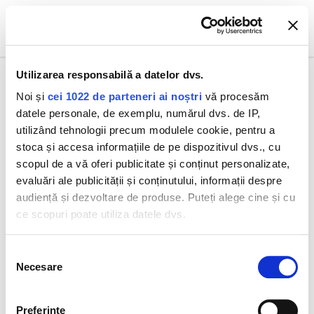
0
Utilizarea responsabilă a datelor dvs.
Noi și
cei 1022 de parteneri ai noștri
vă procesăm
datele personale, de exemplu, numărul dvs. de IP,
Toate produsele
GAMĂ
Cellular Water Gel 50 ml
utilizând tehnologii precum modulele cookie, pentru a
stoca și accesa informațiile de pe dispozitivul dvs., cu
scopul de a vă oferi publicitate și conținut personalizate,
evaluări ale publicității și conținutului, informații despre
audiență și dezvoltare de produse. Puteți alege cine și cu
ce scopuri poate utiliza datele dvs.
Dacă ne permiteți, am dori, de asemenea:
Selecția
Necesare
Să colectăm informațiile cu privire la locația dvs.
consimțământului
geografică cu o exactitate de până la câțiva metri
Să vă identificăm dispozitivul scanândul-l în mod
Preferinţe