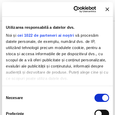
0
Utilizarea responsabilă a datelor dvs.
Noi și
cei 1022 de parteneri ai noștri
vă procesăm
datele personale, de exemplu, numărul dvs. de IP,
Toate produsele
CREMĂ
Intensive Pro-Collagen+ Cremă 50 ml
utilizând tehnologii precum modulele cookie, pentru a
stoca și accesa informațiile de pe dispozitivul dvs., cu
scopul de a vă oferi publicitate și conținut personalizate,
evaluări ale publicității și conținutului, informații despre
audiență și dezvoltare de produse. Puteți alege cine și cu
ce scopuri poate utiliza datele dvs.
Dacă ne permiteți, am dori, de asemenea:
Selecția
Necesare
Să colectăm informațiile cu privire la locația dvs.
consimțământului
geografică cu o exactitate de până la câțiva metri
Să vă identificăm dispozitivul scanândul-l în mod
Preferinţe