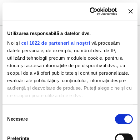
0
Utilizarea responsabilă a datelor dvs.
Noi și
cei 1022 de parteneri ai noștri
vă procesăm
datele personale, de exemplu, numărul dvs. de IP,
Toate produsele
Excellage NT Ser 30 ml
utilizând tehnologii precum modulele cookie, pentru a
stoca și accesa informațiile de pe dispozitivul dvs., cu
scopul de a vă oferi publicitate și conținut personalizate,
evaluări ale publicității și conținutului, informații despre
audiență și dezvoltare de produse. Puteți alege cine și cu
ce scopuri poate utiliza datele dvs.
Dacă ne permiteți, am dori, de asemenea:
Selecția
Necesare
Să colectăm informațiile cu privire la locația dvs.
consimțământului
geografică cu o exactitate de până la câțiva metri
Să vă identificăm dispozitivul scanândul-l în mod
Preferinţe