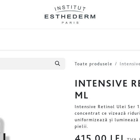
PROMOȚII
AGE PROTEOM
BLOG
INT
Toate produsele
Intensiv
INTENSIVE R
ML
Intensive Retinol Ulei Ser 1
concentrat ce vizează riduri
uniformizează și luminează 
pielii.
415,00
LEI
TVA 