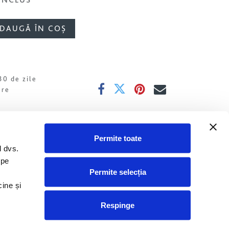
DAUGĂ ÎN COȘ
30 de zile
are
Permite toate
 dvs.
 pe
Permite selecția
cine și
TRÂNIRE
Respinge
Textura