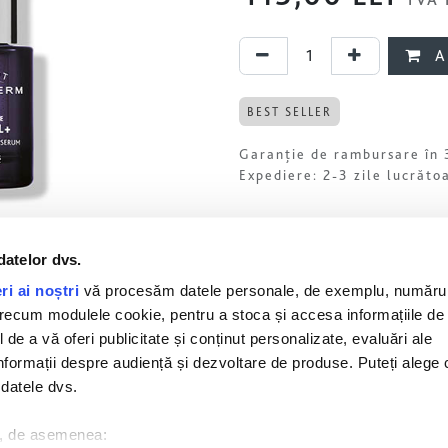
A
BEST SELLER
Garanție de rambursare în 
Expediere: 2-3 zile lucrăto
datelor dvs.
ri ai noștri
vă procesăm datele personale, de exemplu, numărul
 precum modulele cookie, pentru a stoca și accesa informațiile de
 de a vă oferi publicitate și conținut personalizate, evaluări ale
, informații despre audiență și dezvoltare de produse. Puteți alege 
 PROFUNDE/ FOTOÎMBĂ
 datele dvs.
i, de asemenea:
Mod de utilizare
Ingrediente