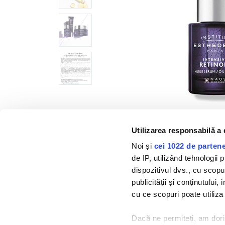
Utilizarea responsabilă a 
Noi și
cei 1022 de partene
de IP, utilizând tehnologii
dispozitivul dvs., cu scopul
publicității și conținutului
RIDURI
cu ce scopuri poate utiliza
Dacă ne permiteți, am dor
Acțiune