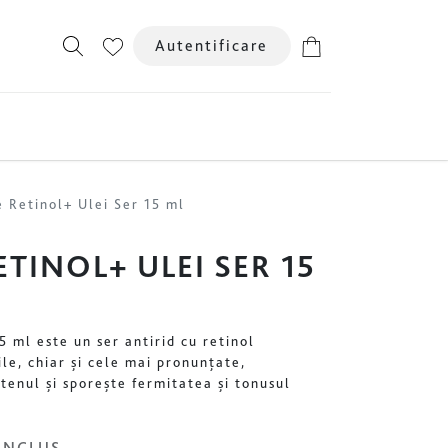
Autentificare
ENSIVE NAD+
e Retinol+ Ulei Ser 15 ml
ETINOL+ ULEI SER 15
5 ml este un ser antirid cu retinol
le, chiar și cele mai pronunțate,
tenul și sporește fermitatea și tonusul
INCLUS