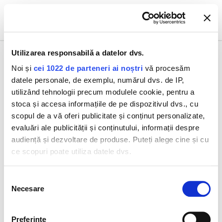
0
Utilizarea responsabilă a datelor dvs.
Noi și
cei 1022 de parteneri ai noștri
vă procesăm
datele personale, de exemplu, numărul dvs. de IP,
Toate produsele
HIDRATARE
Osmoclean Tratament pentru curățarea în
utilizând tehnologii precum modulele cookie, pentru a
profunzime a porilor 75 ml
stoca și accesa informațiile de pe dispozitivul dvs., cu
scopul de a vă oferi publicitate și conținut personalizate,
evaluări ale publicității și conținutului, informații despre
audiență și dezvoltare de produse. Puteți alege cine și cu
ce scopuri poate utiliza datele dvs.
Dacă ne permiteți, am dori, de asemenea:
Selecția
Necesare
Să colectăm informațiile cu privire la locația dvs.
consimțământului
geografică cu o exactitate de până la câțiva metri
Să vă identificăm dispozitivul scanândul-l în mod
Preferinţe