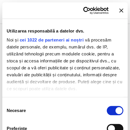
0
Utilizarea responsabilă a datelor dvs.
Noi și
cei 1022 de parteneri ai noștri
vă procesăm
datele personale, de exemplu, numărul dvs. de IP,
Toate produsele
Lift&Repair Ser 30 ml
utilizând tehnologii precum modulele cookie, pentru a
stoca și accesa informațiile de pe dispozitivul dvs., cu
scopul de a vă oferi publicitate și conținut personalizate,
evaluări ale publicității și conținutului, informații despre
audiență și dezvoltare de produse. Puteți alege cine și cu
ce scopuri poate utiliza datele dvs.
Dacă ne permiteți, am dori, de asemenea:
Selecția
Necesare
Să colectăm informațiile cu privire la locația dvs.
consimțământului
geografică cu o exactitate de până la câțiva metri
Să vă identificăm dispozitivul scanândul-l în mod
Preferinţe